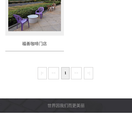
福善咖啡门店
|<
<<
1
>>
>|
世界因我们而更美丽