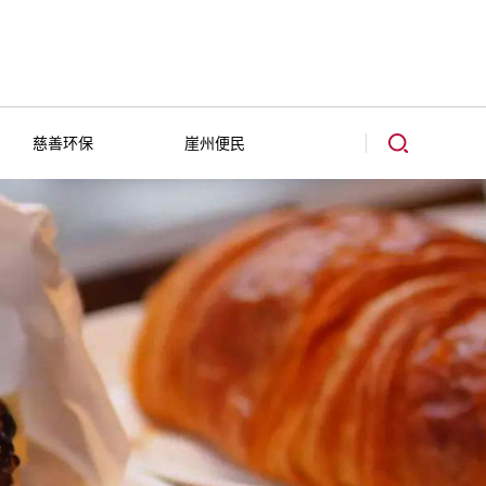
慈善环保
崖州便民