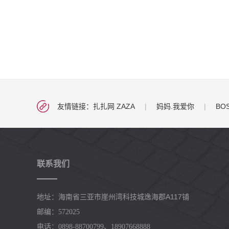
友情链接：
扎扎网 ZAZA
|
妈妈.我爱你
|
BO
联系我们
崖州湾科技城逸海郡A117铺
地址：海南省三亚市
邮编：572025
电话：0898-88700799、18907668888