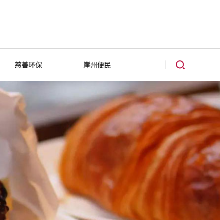
慈善环保
崖州便民