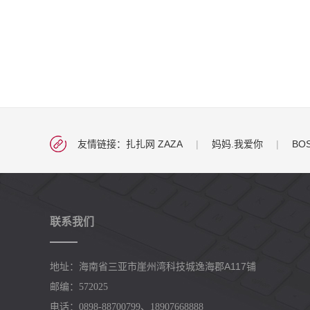
友情链接：
扎扎网 ZAZA
|
妈妈.我爱你
|
BO
联系我们
崖州湾科技城逸海郡A117铺
地址：海南省三亚市
邮编：572025
电话：0898-88700799、18907668888