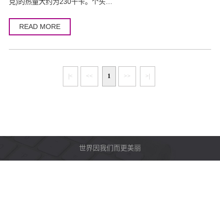
克)的热量大约为230千卡。个头…
READ MORE
|<
<<
1
>>
>|
世界因我们而更美丽